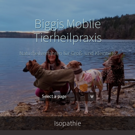
Biggis Mobile
Tierheilpraxis
Naturheilverfahren für Groß- und Kleintiere
Isopathie